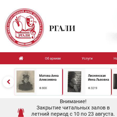
РГАЛИ
Об архиве
Услуги
Н
Матова Анна
Лиснянская
Алексеевна
Инна Львовна
Ф.800
Ф.3219
Внимание!
Закрытие читальных залов в
летний период с 10 по 23 августа.