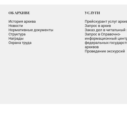
ОБ АРХИВЕ
УСЛУГИ
История архива
Прейскурант услуг архи
Новости
Запрос в архив
Нормативные документы
Заказ дел в читальный 
Структура
Запрос в Справочно-
Награды
информационный цент
Охрана труда
федеральных государс
архивов
Проведение экскурсий