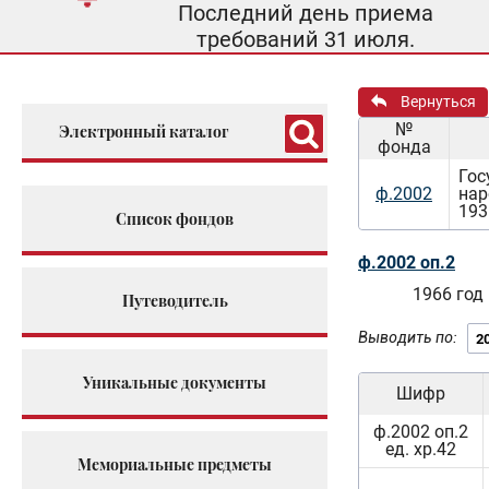
Последний день приема
требований 31 июля.
Вернуться
№
Электронный каталог
фонда
Гос
ф.2002
нар
193
Список фондов
ф.2002 оп.2
1966 год
Путеводитель
Выводить по:
Уникальные документы
Шифр
ф.2002 оп.2
ед. хр.42
Мемориальные предметы