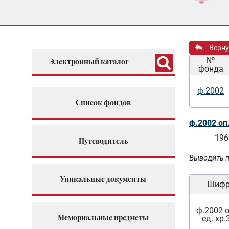
Верну
№
Электронный каталог
фонда
ф.2002
Список фондов
ф.2002 оп
196
Путеводитель
Выводить п
Уникальные документы
Шиф
ф.2002 о
Мемориальные предметы
ед. хр.