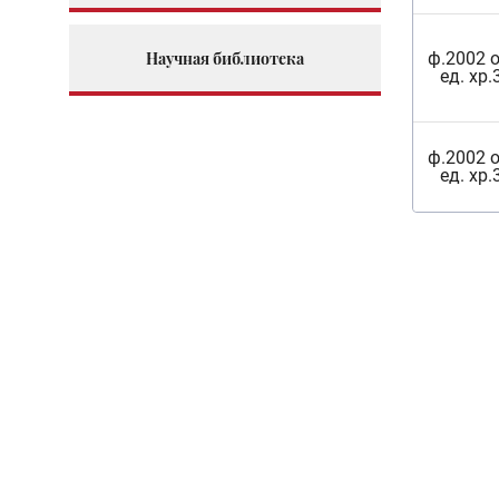
Научная библиотека
ф.2002 о
ед. хр.
ф.2002 о
ед. хр.