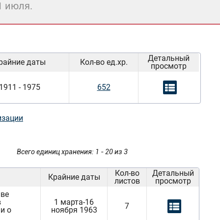
1 июля.
Детальный
райние даты
Кол-во ед.хр.
просмотр
1911 - 1975
652
изации
Всего единиц хранения: 1 - 20 из 3
Кол-во
Детальный
Крайние даты
листов
просмотр
аве
в
1 марта-16
7
и о
ноября 1963