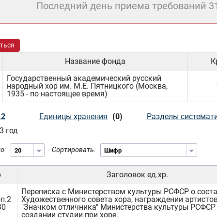
Последний день приема требований 3
ться
Название фонда
К
Государственный академический русский
народный хор им. М.Е. Пятницкого (Москва,
1935 - по настоящее время)
.2
Единицы хранения
(0)
Разделы системат
3 год
о:
Сортировать:
р
Заголовок ед.хр.
Переписка с Министерством культуры РСФСР о сост
п.2
Художественного совета хора, награждении артисто
30
"Значком отличника" Министерства культуры РСФСР 
создании студии при хоре.