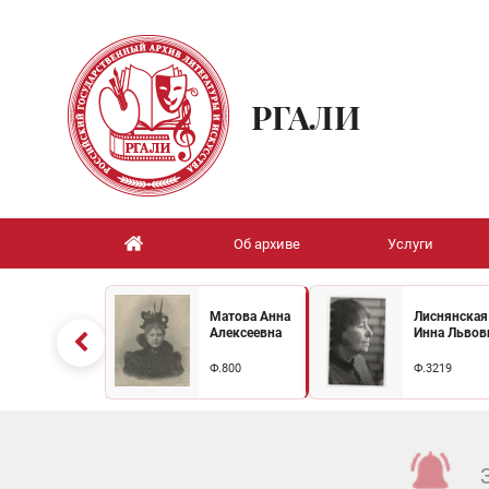
РГАЛИ
Об архиве
Услуги
Матова Анна
Лиснянская
Алексеевна
Инна Львов
Ф.800
Ф.3219