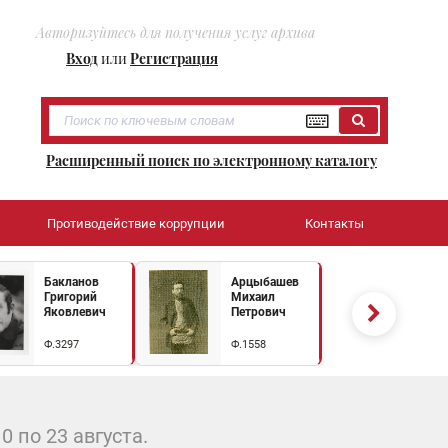
Авторизуйтесь для получения услуг архива
Вход
или
Регистрация
Расширенный поиск по электронному каталогу
Противодействие коррупции
Контакты
Бакланов
Арцыбашев
Григорий
Михаил
Яковлевич
Петрович
Ф.3297
Ф.1558
 по 23 августа.