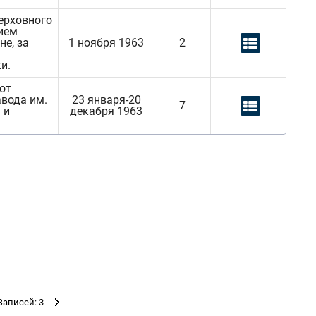
ерховного
ием
не, за
1 ноября 1963
2
и.
от
авода им.
23 января-20
7
 и
декабря 1963
Записей: 3