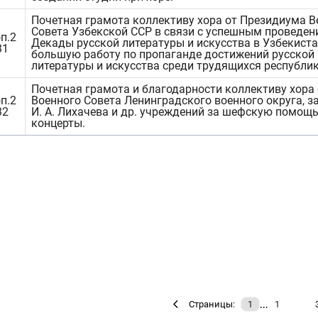
Почетная грамота коллективу хора от Президиума В
Совета Узбекской ССР в связи с успешным проведен
п.2
Декады русской литературы и искусства в Узбекиста
31
большую работу по пропаганде достижений русской
литературы и искусства среди трудящихся республик
Почетная грамота и благодарности коллективу хора 
п.2
Военного Совета Ленинградского военного округа, з
32
И. А. Лихачева и др. учреждений за шефскую помощь
концерты.
…
Страницы:
1
1