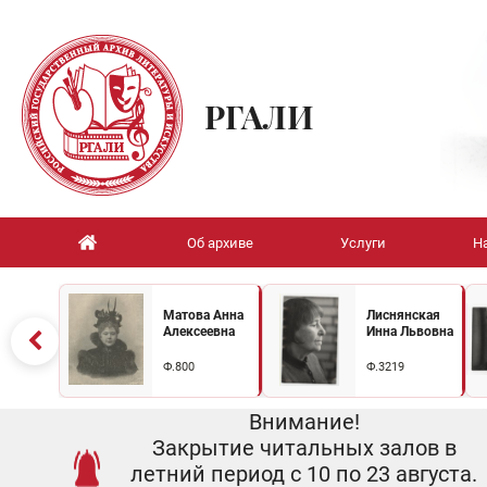
РГАЛИ
Об архиве
Услуги
Н
Матова Анна
Лиснянская
Алексеевна
Инна Львовна
Ф.800
Ф.3219
Внимание!
Закрытие читальных залов в
летний период с 10 по 23 августа.