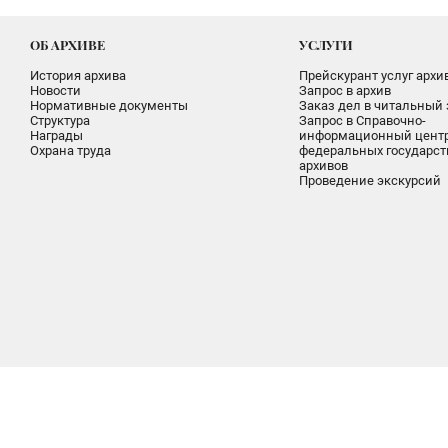
ОБ АРХИВЕ
УСЛУГИ
История архива
Прейскурант услуг архи
Новости
Запрос в архив
Нормативные документы
Заказ дел в читальный 
Структура
Запрос в Справочно-
Награды
информационный цент
Охрана труда
федеральных государс
архивов
Проведение экскурсий