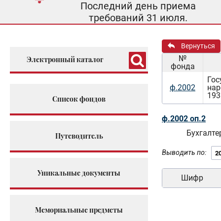
Последний день приема
требований 31 июля.
Вернуться
№
Электронный каталог
фонда
Гос
ф.2002
нар
193
Список фондов
ф.2002 оп.2
Бухгалте
Путеводитель
Выводить по:
Уникальные документы
Шифр
Мемориальные предметы