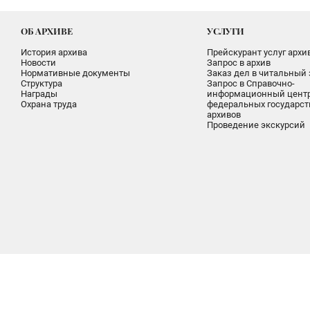
ОБ АРХИВЕ
УСЛУГИ
История архива
Прейскурант услуг архи
Новости
Запрос в архив
Нормативные документы
Заказ дел в читальный 
Структура
Запрос в Справочно-
Награды
информационный цент
Охрана труда
федеральных государс
архивов
Проведение экскурсий