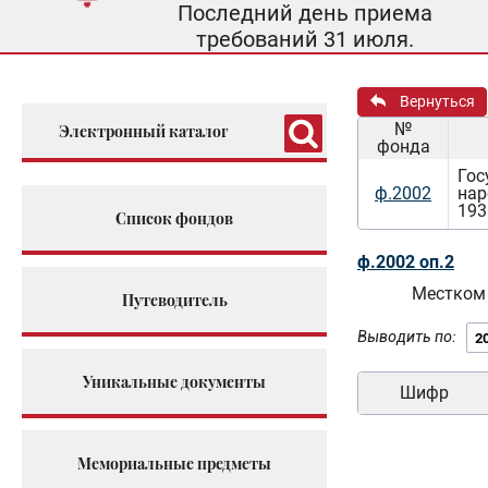
Последний день приема
требований 31 июля.
Вернуться
№
Электронный каталог
фонда
Гос
ф.2002
нар
193
Список фондов
ф.2002 оп.2
Местком
Путеводитель
Выводить по:
Уникальные документы
Шифр
Мемориальные предметы