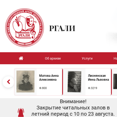
РГАЛИ
Об архиве
Услуги
Н
Матова Анна
Лиснянская
Алексеевна
Инна Львовна
Ф.800
Ф.3219
Внимание!
Закрытие читальных залов в
летний период с 10 по 23 августа.