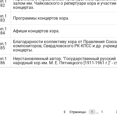
оп.1
залом им. Чайковского о репертуаре хора и участии
182
концертах.
оп.1
Программы концертов хора.
183
оп.1
Афиши концертов хора.
184
Благодарности коллективу хора от Правления Союз
оп.1
композиторов, Свердловского РК КПСС и др. учрежд
185
концерты.
оп.1
Неустановленный автор. "Государственный русский
186
народный хор им. М. Е. Пятницкого [1911-1961 г.]" - с
…
Страницы:
1
1