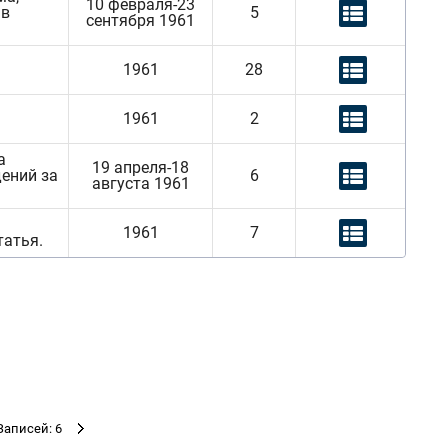
10 февраля-23
 в
5
сентября 1961
1961
28
1961
2
а
19 апреля-18
ений за
6
августа 1961
1961
7
татья.
Записей: 6