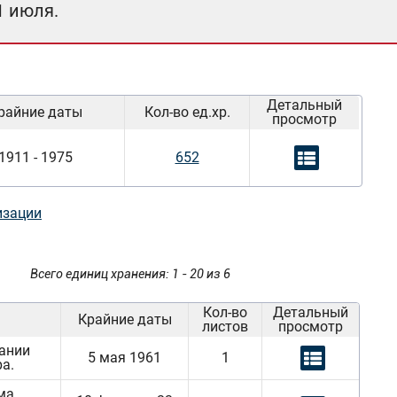
1 июля.
Детальный
райние даты
Кол-во ед.хр.
просмотр
1911 - 1975
652
изации
Всего единиц хранения: 1 - 20 из 6
Кол-во
Детальный
Крайние даты
листов
просмотр
ании
5 мая 1961
1
а.
ма,