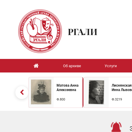
РГАЛИ
Об архиве
Услуги
Матова Анна
Лиснянская
Алексеевна
Инна Львов
Ф.800
Ф.3219