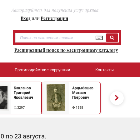
Авторизуйтесь для получения услуг архива
Вход
или
Регистрация
Расширенный поиск по электронному каталогу
Противодействие коррупции
Контакты
Бакланов
Арцыбашев
Григорий
Михаил
Яковлевич
Петрович
Ф.3297
Ф.1558
 по 23 августа.