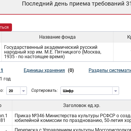
Последний день приема требований 3
ться
Название фонда
К
Государственный академический русский
народный хор им. М.Е. Пятницкого (Москва,
1935 - по настоящее время)
.1
Единицы хранения
(0)
Разделы системат
1 год
о:
Сортировать:
р
Заголовок ед.хр.
оп.1
Приказ №346 Министерства культуры РСФСР о созд
181
юбилейной комиссии по празднованию, 50-летия хор
Переписка с Управлением культуры Мосгорисполко