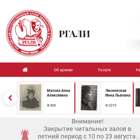
РГАЛИ
Об архиве
Услуги
Н
Матова Анна
Лиснянская
Алексеевна
Инна Львовна
Ф.800
Ф.3219
Внимание!
Закрытие читальных залов в
летний период с 10 по 23 августа.