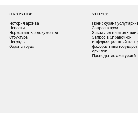
ОБ АРХИВЕ
УСЛУГИ
История архива
Прейскурант услуг архи
Новости
Запрос в архив
Нормативные документы
Заказ дел в читальный 
Структура
Запрос в Справочно-
Награды
информационный цент
Охрана труда
федеральных государс
архивов
Проведение экскурсий