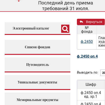
Последний день приема
требований 31 июля.
Вернуться
№
Электронный каталог
фонда
Гла
ф.2450
худ
кин
Список фондов
ф.2450 оп.4
Путеводитель
Выводить по:
Уникальные документы
Шифр
ф.2450 оп.4
ед. хр.1
Мемориальные предметы
ф.2450 оп.4