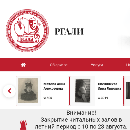
РГАЛИ
Об архиве
Услуги
Н
Матова Анна
Лиснянская
Алексеевна
Инна Львовна
Ф.800
Ф.3219
Внимание!
Закрытие читальных залов в
летний период с 10 по 23 августа.