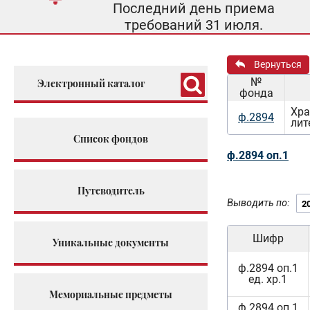
Последний день приема
требований 31 июля.
Вернуться
№
Электронный каталог
фонда
Хра
ф.2894
лит
Список фондов
ф.2894 оп.1
Путеводитель
Выводить по:
Шифр
Уникальные документы
ф.2894 оп.1
ед. хр.1
Мемориальные предметы
ф.2894 оп.1