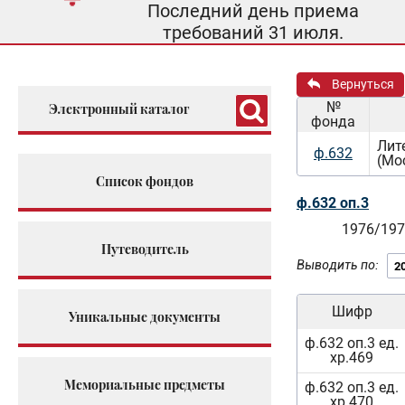
Последний день приема
требований 31 июля.
Вернуться
№
Электронный каталог
фонда
Лит
ф.632
(Мо
Список фондов
ф.632 оп.3
1976/197
Путеводитель
Выводить по:
Шифр
Уникальные документы
ф.632 оп.3 ед.
хр.469
Мемориальные предметы
ф.632 оп.3 ед.
хр.470