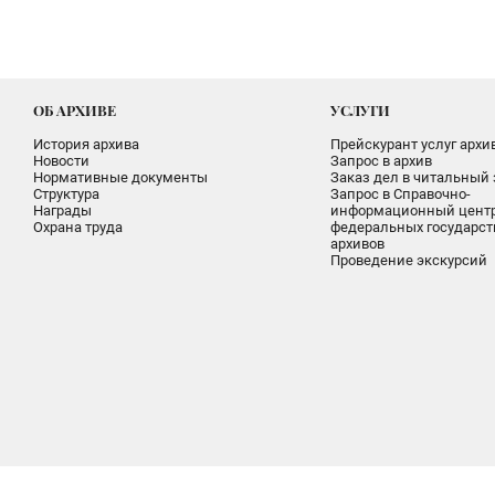
ОБ АРХИВЕ
УСЛУГИ
История архива
Прейскурант услуг архи
Новости
Запрос в архив
Нормативные документы
Заказ дел в читальный 
Структура
Запрос в Справочно-
Награды
информационный цент
Охрана труда
федеральных государс
архивов
Проведение экскурсий