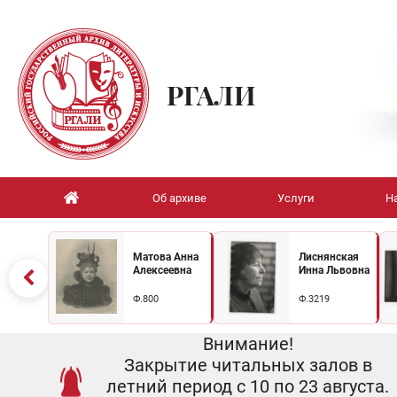
РГАЛИ
Об архиве
Услуги
Н
Матова Анна
Лиснянская
Алексеевна
Инна Львовна
Ф.800
Ф.3219
Внимание!
Закрытие читальных залов в
летний период с 10 по 23 августа.