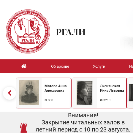
РГАЛИ
Об архиве
Услуги
Н
Матова Анна
Лиснянская
Алексеевна
Инна Львовна
Ф.800
Ф.3219
Внимание!
Закрытие читальных залов в
летний период с 10 по 23 августа.