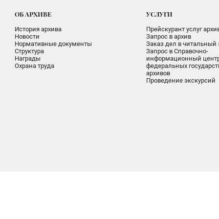
ОБ АРХИВЕ
УСЛУГИ
История архива
Прейскурант услуг архи
Новости
Запрос в архив
Нормативные документы
Заказ дел в читальный 
Структура
Запрос в Справочно-
Награды
информационный цент
Охрана труда
федеральных государс
архивов
Проведение экскурсий