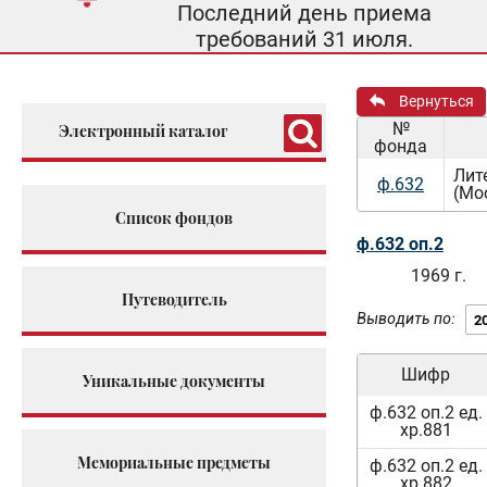
Последний день приема
требований 31 июля.
Вернуться
№
Электронный каталог
фонда
Лит
ф.632
(Мо
Список фондов
ф.632 оп.2
1969 г.
Путеводитель
Выводить по:
Шифр
Уникальные документы
ф.632 оп.2 ед.
хр.881
Мемориальные предметы
ф.632 оп.2 ед.
хр.882