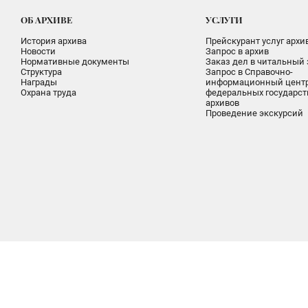
ОБ АРХИВЕ
УСЛУГИ
История архива
Прейскурант услуг архи
Новости
Запрос в архив
Нормативные документы
Заказ дел в читальный 
Структура
Запрос в Справочно-
Награды
информационный цент
Охрана труда
федеральных государс
архивов
Проведение экскурсий