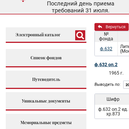
Последний день приема
требований 31 июля.
Вернуться
№
Электронный каталог
фонда
Лит
ф.632
(Мо
Список фондов
ф.632 оп.2
1965 г.
Путеводитель
Выводить по:
Шифр
Уникальные документы
ф.632 оп.2 ед.
хр.873
Мемориальные предметы