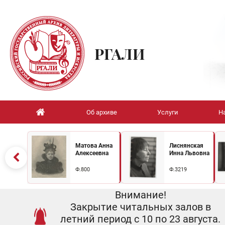
РГАЛИ
Об архиве
Услуги
Н
Матова Анна
Лиснянская
Алексеевна
Инна Львовна
Ф.800
Ф.3219
Внимание!
Закрытие читальных залов в
летний период с 10 по 23 августа.