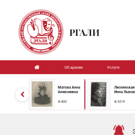
РГАЛИ
Об архиве
Услуги
Матова Анна
Лиснянская
Алексеевна
Инна Львов
Ф.800
Ф.3219