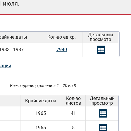
1 июля.
Детальный
райние даты
Кол-во ед.хр.
просмотр
1933 - 1987
7940
зации
Всего единиц хранения: 1 - 20 из 8
Кол-во
Детальный
Крайние даты
листов
просмотр
1965
41
1965
5