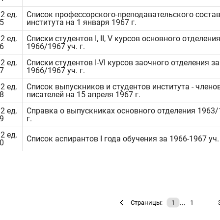
2 ед.
Список профессорского-преподавательского соста
5
института на 1 января 1967 г.
2 ед.
Списки студентов I, II, V курсов основного отделения
6
1966/1967 уч. г.
2 ед.
Списки студентов I-VI курсов заочного отделения за
7
1966/1967 уч. г.
2 ед.
Список выпускников и студентов института - члено
8
писателей на 15 апреля 1967 г.
2 ед.
Справка о выпускниках основного отделения 1963/
9
г.
2 ед.
Список аспирантов I года обучения за 1966-1967 уч. 
0
…
Страницы:
1
1