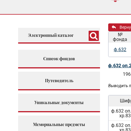
Верну
№
Электронный каталог
фонда
ф.632
Список фондов
ф.632 оп.
196
Путеводитель
Выводить п
Шиф
Уникальные документы
ф.632 оп.
хр.83
Мемориальные предметы
ф.632 оп.
хр.83