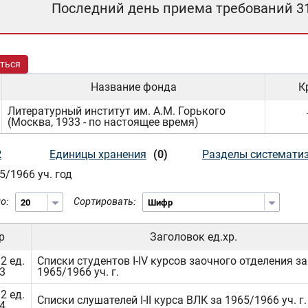
Последний день приема требований 3
ться
Название фонда
К
Литературный институт им. А.М. Горького
(Москва, 1933 - по настоящее время)
2
Единицы хранения
(0)
Разделы системати
5/1966 уч. год
о:
Сортировать:
р
Заголовок ед.хр.
2 ед.
Списки студентов I-IV курсов заочного отделения за
3
1965/1966 уч. г.
2 ед.
Списки слушателей I-II курса ВЛК за 1965/1966 уч. г.
4