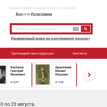
Авторизуйтесь для получения услуг архива
Вход
или
Регистрация
Расширенный поиск по электронному каталогу
Противодействие коррупции
Контакты
Бакланов
Арцыбашев
Григорий
Михаил
Яковлевич
Петрович
Ф.3297
Ф.1558
 по 23 августа.