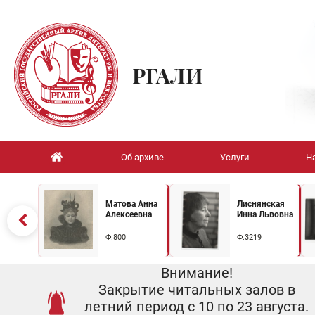
РГАЛИ
Об архиве
Услуги
Н
Матова Анна
Лиснянская
Алексеевна
Инна Львовна
Ф.800
Ф.3219
Внимание!
Закрытие читальных залов в
летний период с 10 по 23 августа.