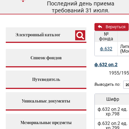
Последний день приема
требований 31 июля.
Вернуться
№
Электронный каталог
фонда
Лит
ф.632
(Мо
Список фондов
ф.632 оп.2
1955/195
Путеводитель
Выводить по:
Шифр
Уникальные документы
ф.632 оп.2 ед.
хр.798
Мемориальные предметы
ф.632 оп.2 ед.
хр.799