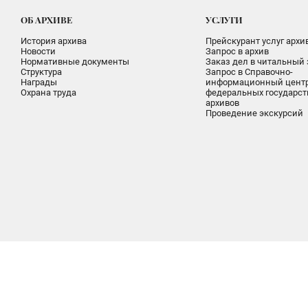
ОБ АРХИВЕ
УСЛУГИ
История архива
Прейскурант услуг архи
Новости
Запрос в архив
Нормативные документы
Заказ дел в читальный 
Структура
Запрос в Справочно-
Награды
информационный цент
Охрана труда
федеральных государс
архивов
Проведение экскурсий