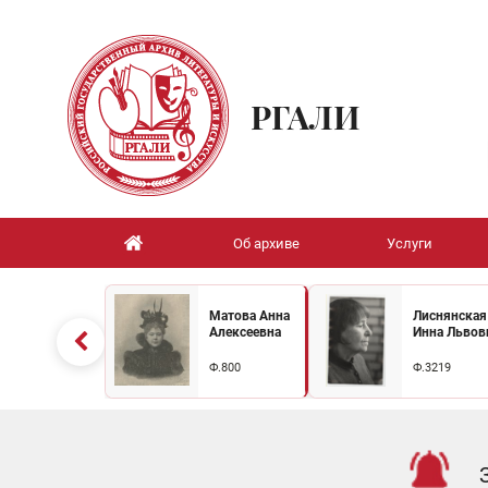
РГАЛИ
Об архиве
Услуги
Матова Анна
Лиснянская
Алексеевна
Инна Львов
Ф.800
Ф.3219