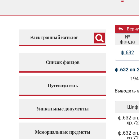
Верну
№
Электронный каталог
фонда
ф.632
Список фондов
ф.632 оп.
194
Путеводитель
Выводить п
Шиф
Уникальные документы
ф.632 оп.
хр.72
Мемориальные предметы
ф.632 оп.
хр.72