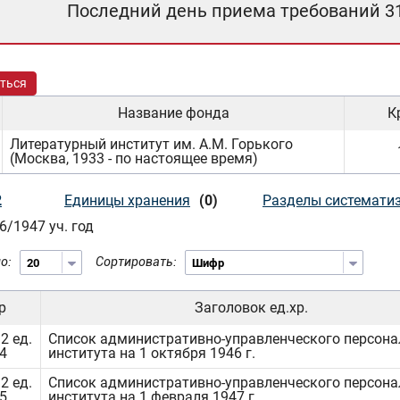
Последний день приема требований 3
ться
Название фонда
К
Литературный институт им. А.М. Горького
(Москва, 1933 - по настоящее время)
2
Единицы хранения
(0)
Разделы системати
6/1947 уч. год
о:
Сортировать:
р
Заголовок ед.хр.
2 ед.
Список административно-управленческого персона
4
института на 1 октября 1946 г.
2 ед.
Список административно-управленческого персона
5
института на 1 февраля 1947 г.