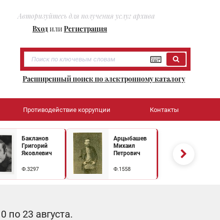
Авторизуйтесь для получения услуг архива
Вход
или
Регистрация
Расширенный поиск по электронному каталогу
Противодействие коррупции
Контакты
Бакланов
Арцыбашев
Григорий
Михаил
Яковлевич
Петрович
Ф.3297
Ф.1558
 по 23 августа.