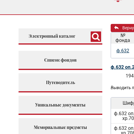
Верну
№
Электронный каталог
фонда
ф.632
Список фондов
ф.632 оп.
194
Путеводитель
Выводить п
Шиф
Уникальные документы
ф.632 оп.
хр.7
Мемориальные предметы
ф.632 оп.
хр.70