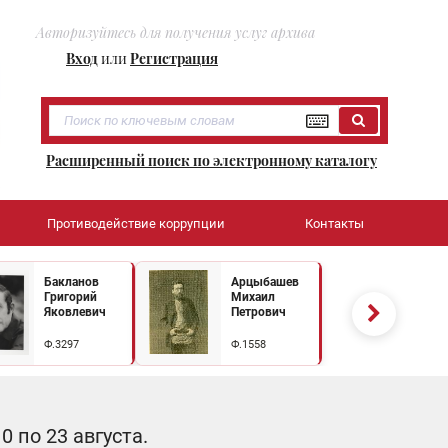
Авторизуйтесь для получения услуг архива
Вход
или
Регистрация
Расширенный поиск по электронному каталогу
Противодействие коррупции
Контакты
Бакланов
Арцыбашев
Григорий
Михаил
Яковлевич
Петрович
Ф.3297
Ф.1558
 по 23 августа.