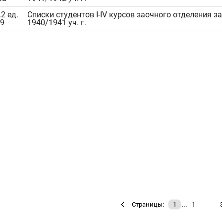
2 ед.
Списки студентов I-IV курсов заочного отделения за
09
1940/1941 уч. г.
…
Страницы:
1
1