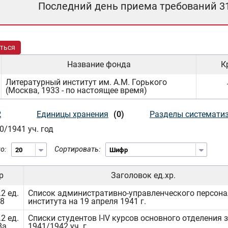
Последний день приема требований 3
ться
Название фонда
К
Литературный институт им. А.М. Горького
(Москва, 1933 - по настоящее время)
2
Единицы хранения
(0)
Разделы системати
0/1941 уч. год
о:
Сортировать:
р
Заголовок ед.хр.
2 ед.
Список административно-управленческого персона
08
института на 19 апреля 1941 г.
2 ед.
Списки студентов I-IV курсов основного отделения 
8а
1941/1942 уч. г.