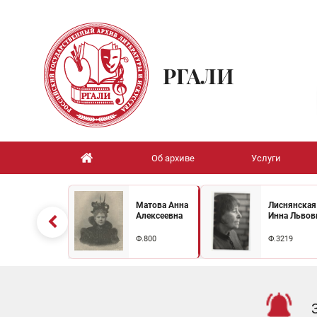
РГАЛИ
Об архиве
Услуги
Матова Анна
Лиснянская
Алексеевна
Инна Львов
Ф.800
Ф.3219