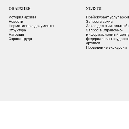
ОБ АРХИВЕ
УСЛУГИ
История архива
Прейскурант услуг архи
Новости
Запрос в архив
Нормативные документы
Заказ дел в читальный 
Структура
Запрос в Справочно-
Награды
информационный цент
Охрана труда
федеральных государс
архивов
Проведение экскурсий