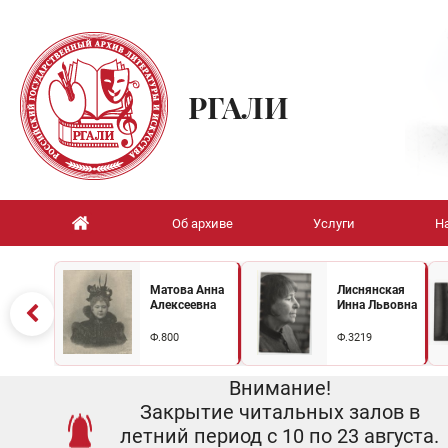
РГАЛИ
Об архиве
Услуги
Н
Матова Анна
Лиснянская
Алексеевна
Инна Львовна
Ф.800
Ф.3219
Внимание!
Закрытие читальных залов в
летний период с 10 по 23 августа.