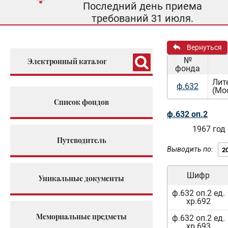
Последний день приема
требований 31 июля.
Вернуться
№
Электронный каталог
фонда
Лит
ф.632
(Мо
Список фондов
ф.632 оп.2
1967 год
Путеводитель
Выводить по:
Шифр
Уникальные документы
ф.632 оп.2 ед.
хр.692
Мемориальные предметы
ф.632 оп.2 ед.
хр.693