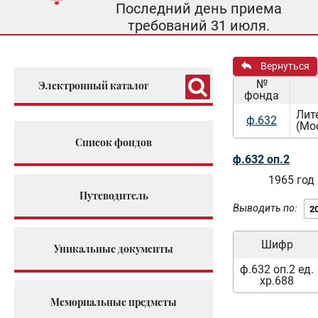
Последний день приема
требований 31 июля.
Вернуться
№
Электронный каталог
фонда
Лит
ф.632
(Мо
Список фондов
ф.632 оп.2
1965 год
Путеводитель
Выводить по:
Шифр
Уникальные документы
ф.632 оп.2 ед.
хр.688
Мемориальные предметы