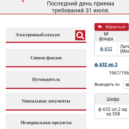
Последний день приема
требований 31 июля.
Вернуться
№
Электронный каталог
фонда
Лит
ф.632
(Мо
Список фондов
ф.632 оп.2
1967/196
Путеводитель
Выводить по:
Шифр
Уникальные документы
ф.632 оп.2 ед.
хр.558
Мемориальные предметы