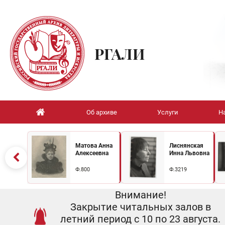
РГАЛИ
Об архиве
Услуги
Н
Матова Анна
Лиснянская
Алексеевна
Инна Львовна
Ф.800
Ф.3219
Внимание!
Закрытие читальных залов в
летний период с 10 по 23 августа.