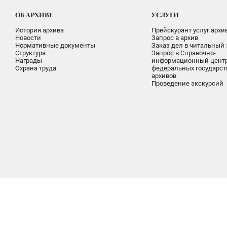
ОБ АРХИВЕ
УСЛУГИ
История архива
Прейскурант услуг архи
Новости
Запрос в архив
Нормативные документы
Заказ дел в читальный 
Структура
Запрос в Справочно-
Награды
информационный цент
Охрана труда
федеральных государс
архивов
Проведение экскурсий