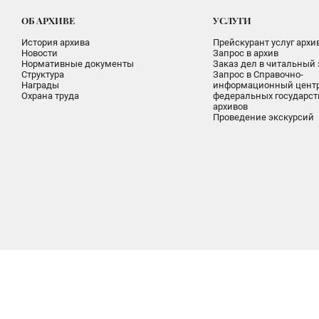
ОБ АРХИВЕ
УСЛУГИ
История архива
Прейскурант услуг архи
Новости
Запрос в архив
Нормативные документы
Заказ дел в читальный 
Структура
Запрос в Справочно-
Награды
информационный цент
Охрана труда
федеральных государс
архивов
Проведение экскурсий