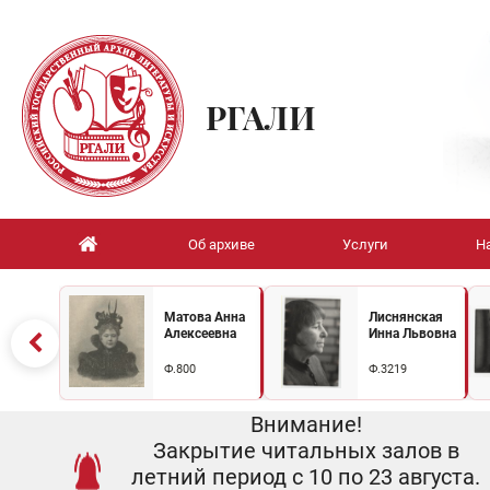
РГАЛИ
Об архиве
Услуги
Н
Матова Анна
Лиснянская
Алексеевна
Инна Львовна
Ф.800
Ф.3219
Внимание!
Закрытие читальных залов в
летний период с 10 по 23 августа.