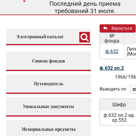
Последний день приема
требований 31 июля.
Вернуться
№
Электронный каталог
фонда
Лит
ф.632
(Мо
Список фондов
ф.632 оп.2
1966/196
Путеводитель
Выводить по:
Шифр
Уникальные документы
ф.632 оп.2 ед.
хр.552
Мемориальные предметы