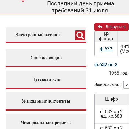
Последний день приема
требований 31 июля.
Вернуться
№
Электронный каталог
фонда
Лит
ф.632
(Мо
Список фондов
ф.632 оп.2
1955 год
Путеводитель
Выводить по:
Шифр
Уникальные документы
ф.632 оп.2
ед. хр.683
Мемориальные предметы
ф.632 оп.2