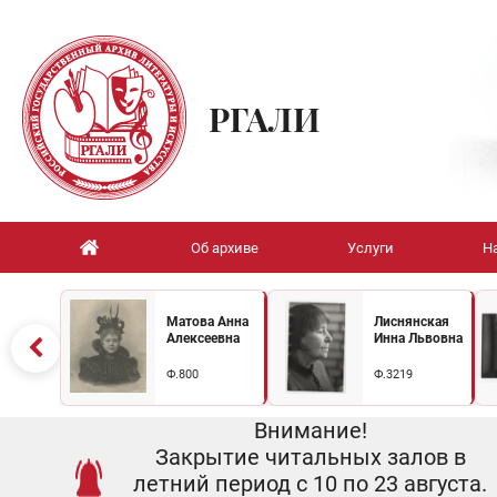
РГАЛИ
Об архиве
Услуги
Н
Матова Анна
Лиснянская
Алексеевна
Инна Львовна
Ф.800
Ф.3219
Внимание!
Закрытие читальных залов в
летний период с 10 по 23 августа.