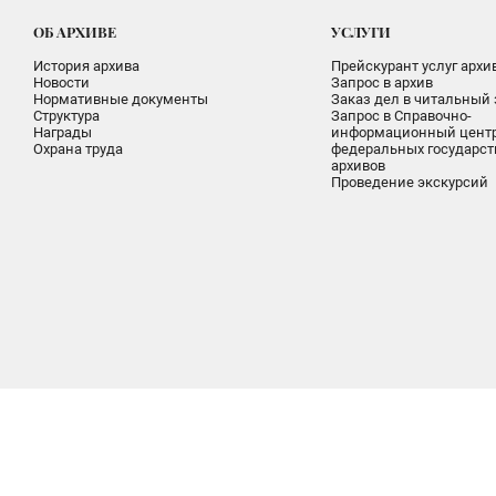
ОБ АРХИВЕ
УСЛУГИ
История архива
Прейскурант услуг архи
Новости
Запрос в архив
Нормативные документы
Заказ дел в читальный 
Структура
Запрос в Справочно-
Награды
информационный цент
Охрана труда
федеральных государс
архивов
Проведение экскурсий