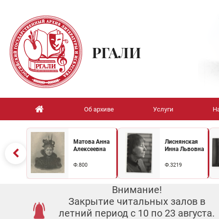
РГАЛИ
Об архиве
Услуги
Н
Матова Анна
Лиснянская
Алексеевна
Инна Львовна
Ф.800
Ф.3219
Внимание!
Закрытие читальных залов в
летний период с 10 по 23 августа.