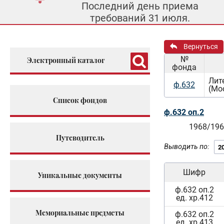
Последний день приема
требований 31 июля.
Вернуться
№
Электронный каталог
фонда
Лит
ф.632
(Мо
Список фондов
ф.632 оп.2
1968/196
Путеводитель
Выводить по:
Шифр
Уникальные документы
ф.632 оп.2
ед. хр.412
Мемориальные предметы
ф.632 оп.2
ед. хр.413