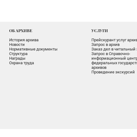
ОБ АРХИВЕ
УСЛУГИ
История архива
Прейскурант услуг архи
Новости
Запрос в архив
Нормативные документы
Заказ дел в читальный 
Структура
Запрос в Справочно-
Награды
информационный цент
Охрана труда
федеральных государс
архивов
Проведение экскурсий