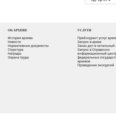
ОБ АРХИВЕ
УСЛУГИ
История архива
Прейскурант услуг архи
Новости
Запрос в архив
Нормативные документы
Заказ дел в читальный 
Структура
Запрос в Справочно-
Награды
информационный цент
Охрана труда
федеральных государс
архивов
Проведение экскурсий