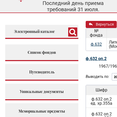
Последний день приема
требований 31 июля.
Вернуться
№
Электронный каталог
фонда
Лит
ф.632
(Мо
Список фондов
ф.632 оп.2
1967/196
Путеводитель
Выводить по:
Шифр
Уникальные документы
ф.632 оп.2
ед. хр.355а
Мемориальные предметы
ф.632 оп.2