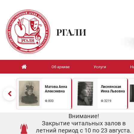
РГАЛИ
Об архиве
Услуги
Н
Матова Анна
Лиснянская
Алексеевна
Инна Львовна
Ф.800
Ф.3219
Внимание!
Закрытие читальных залов в
летний период с 10 по 23 августа.