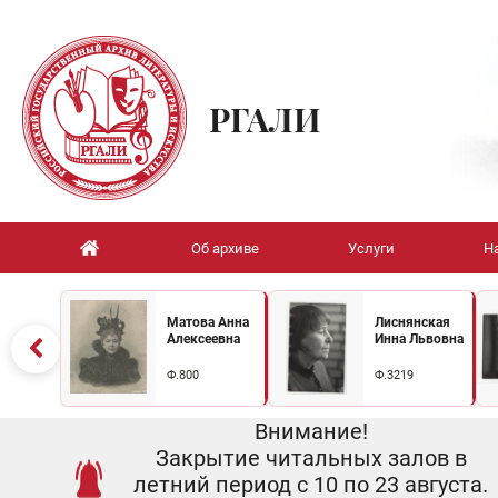
РГАЛИ
Об архиве
Услуги
Н
Матова Анна
Лиснянская
Алексеевна
Инна Львовна
Ф.800
Ф.3219
Внимание!
Закрытие читальных залов в
летний период с 10 по 23 августа.