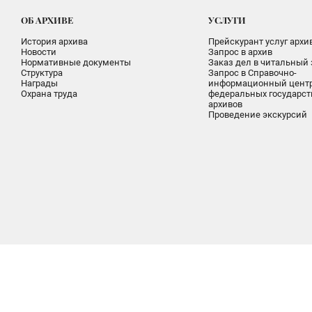
ОБ АРХИВЕ
УСЛУГИ
История архива
Прейскурант услуг архи
Новости
Запрос в архив
Нормативные документы
Заказ дел в читальный 
Структура
Запрос в Справочно-
Награды
информационный цент
Охрана труда
федеральных государс
архивов
Проведение экскурсий