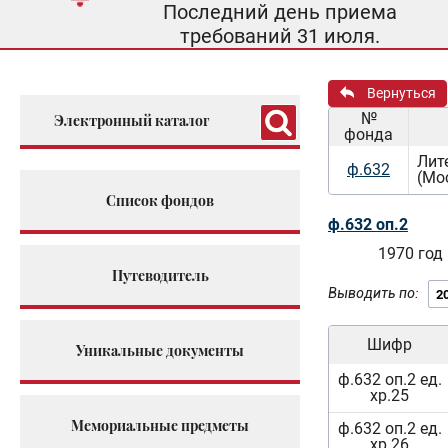
Последний день приема
требований 31 июля.
Вернуться
№
Электронный каталог
фонда
Лит
ф.632
(Мо
Список фондов
ф.632 оп.2
1970 год
Путеводитель
Выводить по:
Шифр
Уникальные документы
ф.632 оп.2 ед.
хр.25
Мемориальные предметы
ф.632 оп.2 ед.
хр.26