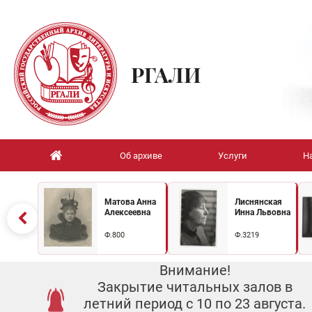
РГАЛИ
Об архиве
Услуги
Н
Матова Анна
Лиснянская
Алексеевна
Инна Львовна
Ф.800
Ф.3219
Внимание!
Закрытие читальных залов в
летний период с 10 по 23 августа.