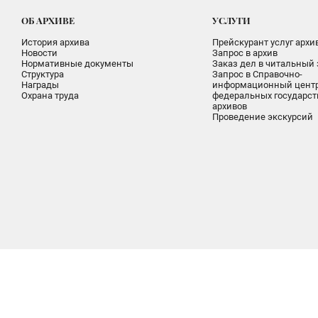
ОБ АРХИВЕ
УСЛУГИ
История архива
Прейскурант услуг архи
Новости
Запрос в архив
Нормативные документы
Заказ дел в читальный 
Структура
Запрос в Справочно-
Награды
информационный цент
Охрана труда
федеральных государс
архивов
Проведение экскурсий