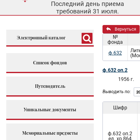
Последний день приема
требований 31 июля.
Вернуться
№
Электронный каталог
фонда
Лит
ф.632
(Мо
Список фондов
ф.632 оп.2
1956 г.
Путеводитель
Выводить по:
Шифр
Уникальные документы
Мемориальные предметы
ф.632 оп.2
ед. хр.864