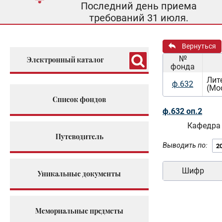
Последний день приема
требований 31 июля.
Вернуться
№
Электронный каталог
фонда
Лит
ф.632
(Мо
Список фондов
ф.632 оп.2
Кафедра
Путеводитель
Выводить по:
Шифр
Уникальные документы
Мемориальные предметы