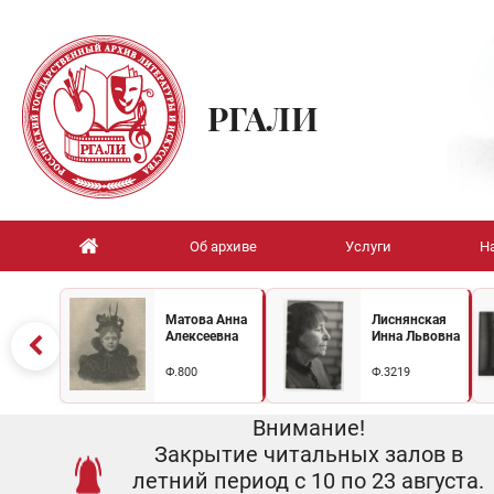
РГАЛИ
Об архиве
Услуги
Н
Матова Анна
Лиснянская
Алексеевна
Инна Львовна
Ф.800
Ф.3219
Внимание!
Закрытие читальных залов в
летний период с 10 по 23 августа.