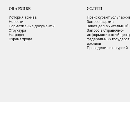
ОБ АРХИВЕ
УСЛУГИ
История архива
Прейскурант услуг архи
Новости
Запрос в архив
Нормативные документы
Заказ дел в читальный 
Структура
Запрос в Справочно-
Награды
информационный цент
Охрана труда
федеральных государс
архивов
Проведение экскурсий