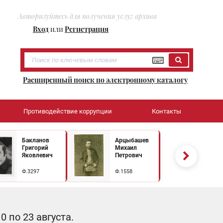
Авторизуйтесь для получения услуг архива
Вход
или
Регистрация
Расширенный поиск по электронному каталогу
Противодействие коррупции
Контакты
Бакланов
Арцыбашев
Григорий
Михаил
Яковлевич
Петрович
Ф.3297
Ф.1558
 по 23 августа.