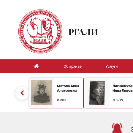
РГАЛИ
Об архиве
Услуги
Матова Анна
Лиснянская
Алексеевна
Инна Львов
Ф.800
Ф.3219