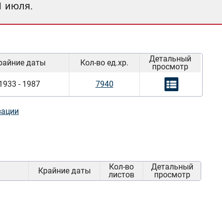
1 июля.
Детальный
райние даты
Кол-во ед.хр.
просмотр
1933 - 1987
7940
зации
Кол-во
Детальный
Крайние даты
листов
просмотр