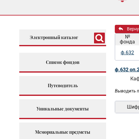
Верну
№
Электронный каталог
фонда
ф.632
Список фондов
ф.632 оп.
Каф
Путеводитель
Выводить п
Шиф
Уникальные документы
Мемориальные предметы