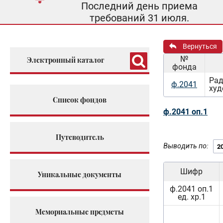
Последний день приема
требований 31 июля.
Вернуться
№
Электронный каталог
фонда
Рад
ф.2041
худ
Список фондов
ф.2041 оп.1
Путеводитель
Выводить по:
Шифр
Уникальные документы
ф.2041 оп.1
ед. хр.1
Мемориальные предметы