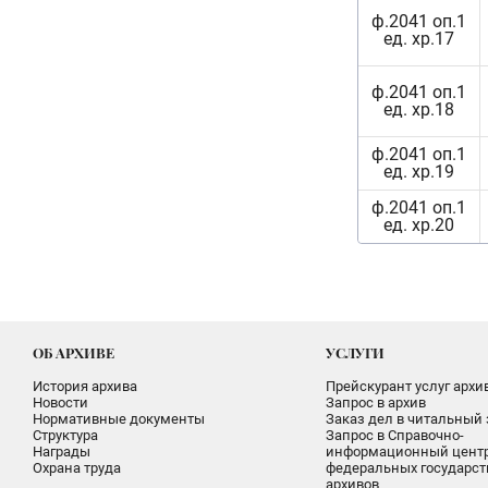
ф.2041 оп.1
ед. хр.17
ф.2041 оп.1
ед. хр.18
ф.2041 оп.1
ед. хр.19
ф.2041 оп.1
ед. хр.20
ОБ АРХИВЕ
УСЛУГИ
История архива
Прейскурант услуг архи
Новости
Запрос в архив
Нормативные документы
Заказ дел в читальный 
Структура
Запрос в Справочно-
Награды
информационный цент
Охрана труда
федеральных государс
архивов