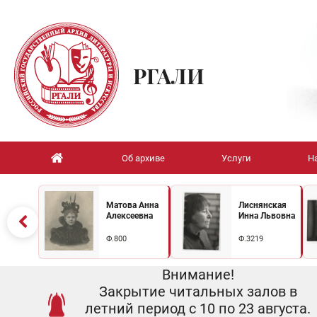
РГАЛИ
Об архиве
Услуги
Н
Матова Анна
Лиснянская
Алексеевна
Инна Львовна
Ф.800
Ф.3219
Внимание!
Закрытие читальных залов в
летний период с 10 по 23 августа.