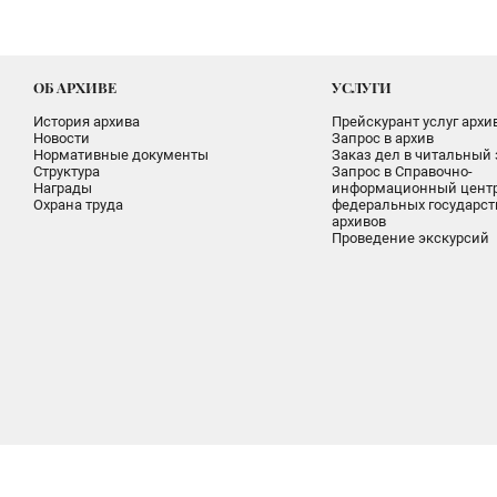
ОБ АРХИВЕ
УСЛУГИ
История архива
Прейскурант услуг архи
Новости
Запрос в архив
Нормативные документы
Заказ дел в читальный 
Структура
Запрос в Справочно-
Награды
информационный цент
Охрана труда
федеральных государс
архивов
Проведение экскурсий