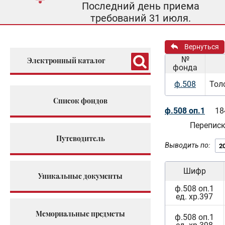
Последний день приема
требований 31 июля.
Вернуться
№
Электронный каталог
фонда
ф.508
Тол
Список фондов
ф.508 оп.1
18
Переписк
Путеводитель
Выводить по:
Шифр
Уникальные документы
ф.508 оп.1
ед. хр.397
Мемориальные предметы
ф.508 оп.1