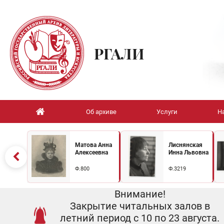
РГАЛИ
Об архиве
Услуги
Н
Матова Анна
Лиснянская
Алексеевна
Инна Львовна
Ф.800
Ф.3219
Внимание!
Закрытие читальных залов в
летний период с 10 по 23 августа.