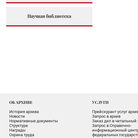
Научная библиотека
ОБ АРХИВЕ
УСЛУГИ
История архива
Прейскурант услуг архи
Новости
Запрос в архив
Нормативные документы
Заказ дел в читальный 
Структура
Запрос в Справочно-
Награды
информационный цент
Охрана труда
федеральных государс