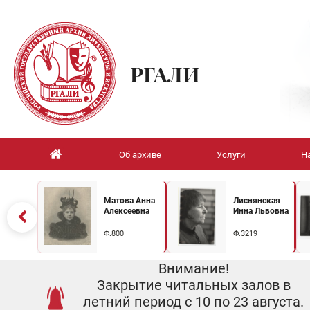
РГАЛИ
Об архиве
Услуги
Н
Матова Анна
Лиснянская
Алексеевна
Инна Львовна
Ф.800
Ф.3219
Внимание!
Закрытие читальных залов в
летний период с 10 по 23 августа.