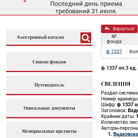
Последний день приема
требований 31 июля.
Вернуться
№
Электронный каталог
фонда
ф.1337
Кол
Список фондов
ф.1337 оп.3 ед.
СВЕДЕНИЯ
Путеводитель
Раздел система
Номер единицы 
Шифр:
ф.1337 о
Уникальные документы
Заголовок:
Вад
Крайние даты:
Количество лис
Авторы-персон
Мемориальные предметы
Вадковска