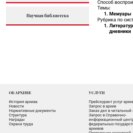
Способ воспрои
Темы:
Мемуары
Научная библиотека
Рубрика по сис
Литератур
дневники
ОБ АРХИВЕ
УСЛУГИ
История архива
Прейскурант услуг архи
Новости
Запрос в архив
Нормативные документы
Заказ дел в читальный 
Структура
Запрос в Справочно-
Награды
информационный цент
Охрана труда
федеральных государс
архивов
Проведение экскурсий