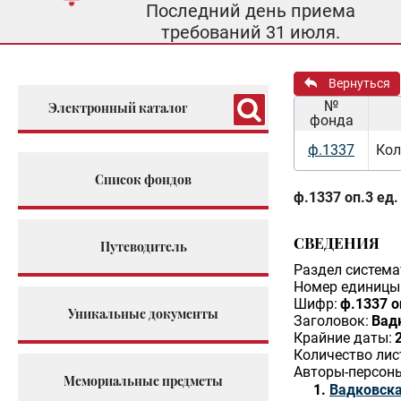
Последний день приема
требований 31 июля.
Вернуться
№
Электронный каталог
фонда
ф.1337
Кол
Список фондов
ф.1337 оп.3 ед.
СВЕДЕНИЯ
Путеводитель
Раздел система
Номер единицы 
Шифр:
ф.1337 о
Уникальные документы
Заголовок:
Вад
Крайние даты:
Количество лис
Авторы-персон
Мемориальные предметы
Вадковска