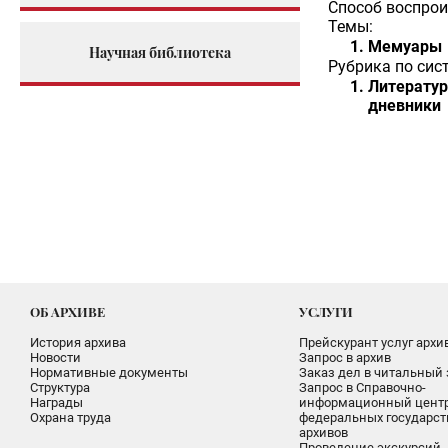
Способ воспрои
Темы:
Мемуары
Научная библиотека
Рубрика по сис
Литератур
дневники
ОБ АРХИВЕ
УСЛУГИ
История архива
Прейскурант услуг архи
Новости
Запрос в архив
Нормативные документы
Заказ дел в читальный 
Структура
Запрос в Справочно-
Награды
информационный цент
Охрана труда
федеральных государс
архивов
Проведение экскурсий