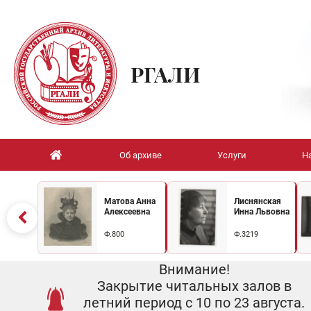
РГАЛИ
Об архиве
Услуги
Н
Матова Анна
Лиснянская
Алексеевна
Инна Львовна
Ф.800
Ф.3219
Внимание!
Закрытие читальных залов в
летний период с 10 по 23 августа.