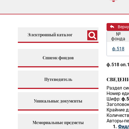
Верну
№
Электронный каталог
фонда
ф.518
Список фондов
ф.518 оп.1
СВЕДЕН
Путеводитель
Раздел си
Номер еди
Шифр:
ф.5
Уникальные документы
Заголовок
Крайние д
Количеств
Авторы-пе
Мемориальные предметы
Фидл