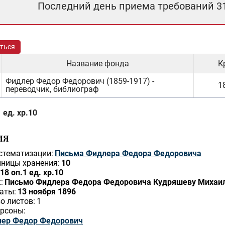
Последний день приема требований 3
ться
Название фонда
К
Фидлер Федор Федорович (1859-1917) -
18
переводчик, библиограф
 ед. хр.10
ИЯ
стематизации:
Письма Фидлера Федора Федоровича
ницы хранения:
10
18 оп.1 ед. хр.10
:
Письмо Фидлера Федора Федоровича Кудряшеву Михаил
аты:
13 ноября 1896
о листов:
1
рсоны:
ер Федор Федорович