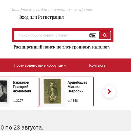
Авторизуйтесь для получения услуг архива
Вход
или
Регистрация
Расширенный поиск по электронному каталогу
Противодействие коррупции
Контакты
Бакланов
Арцыбашев
Григорий
Михаил
Яковлевич
Петрович
Ф.3297
Ф.1558
 по 23 августа.