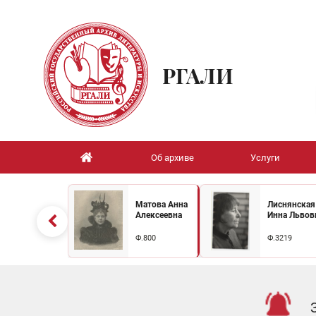
РГАЛИ
Об архиве
Услуги
Матова Анна
Лиснянская
Алексеевна
Инна Львов
Ф.800
Ф.3219