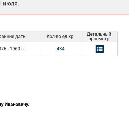
1 июля.
Детальный
райние даты
Кол-во ед.хр.
просмотр
76 - 1960 гг.
434
у Ивановичу.