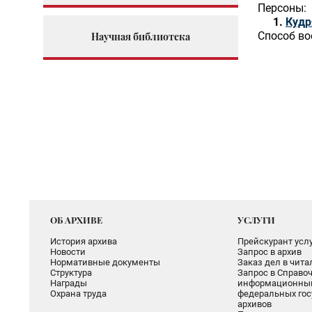
Персоны:
Кудр
Способ во
Научная библиотека
ОБ АРХИВЕ
УСЛУГИ
История архива
Прейскурант услу
Новости
Запрос в архив
Нормативные документы
Заказ дел в чит
Структура
Запрос в Справоч
Награды
информационный
Охрана труда
федеральных гос
архивов