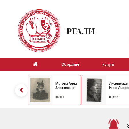
РГАЛИ
Об архиве
Услуги
Матова Анна
Лиснянская
Алексеевна
Инна Львов
Ф.800
Ф.3219