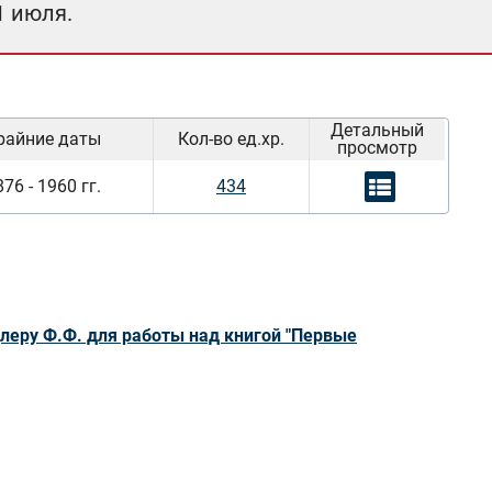
1 июля.
Детальный
райние даты
Кол-во ед.хр.
просмотр
76 - 1960 гг.
434
леру Ф.Ф. для работы над книгой "Первые