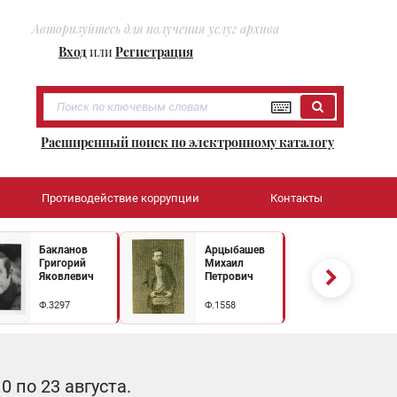
Авторизуйтесь для получения услуг архива
Вход
или
Регистрация
Расширенный поиск по электронному каталогу
Противодействие коррупции
Контакты
Бакланов
Арцыбашев
Григорий
Михаил
Яковлевич
Петрович
Ф.3297
Ф.1558
 по 23 августа.