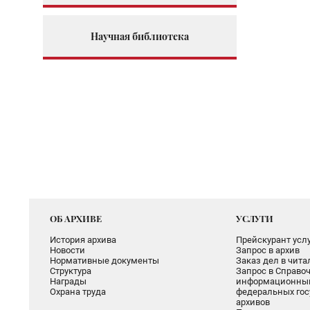
Научная библиотека
ОБ АРХИВЕ
УСЛУГИ
История архива
Прейскурант услу
Новости
Запрос в архив
Нормативные документы
Заказ дел в чит
Структура
Запрос в Справоч
Награды
информационный
Охрана труда
федеральных гос
архивов