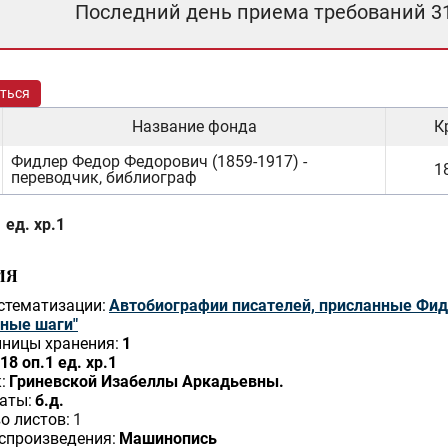
Последний день приема требований 3
ться
Название фонда
К
Фидлер Федор Федорович (1859-1917) -
18
переводчик, библиограф
 ед. хр.1
ИЯ
стематизации:
Автобиографии писателей, присланные Фид
ные шаги"
ницы хранения:
1
18 оп.1 ед. хр.1
:
Гриневской Изабеллы Аркадьевны.
аты:
б.д.
о листов:
1
спроизведения:
Машинопись