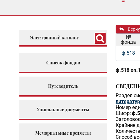
Верну
№
Электронный каталог
фонда
ф.518
Список фондов
ф.518 оп.1
СВЕДЕН
Путеводитель
Раздел си
литератур
Номер еди
Уникальные документы
Шифр:
ф.5
Заголовок
Крайние д
Количеств
Мемориальные предметы
Способ во