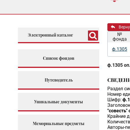
Верну
№
Электронный каталог
фонда
ф.1305
Список фондов
ф.1305 оп.
СВЕДЕН
Путеводитель
Раздел си
Номер еди
Шифр:
ф.1
Уникальные документы
Заголовок
"совесть" 
Крайние д
Количеств
Мемориальные предметы
Авторы-пе