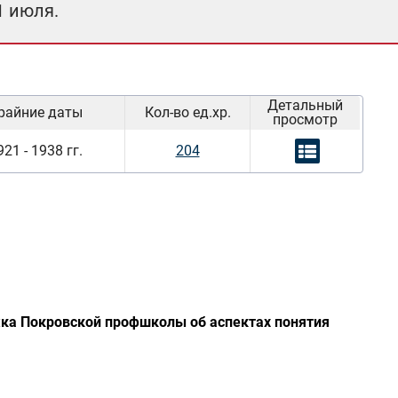
1 июля.
Детальный
райние даты
Кол-во ед.хр.
просмотр
921 - 1938 гг.
204
ка Покровской профшколы об аспектах понятия