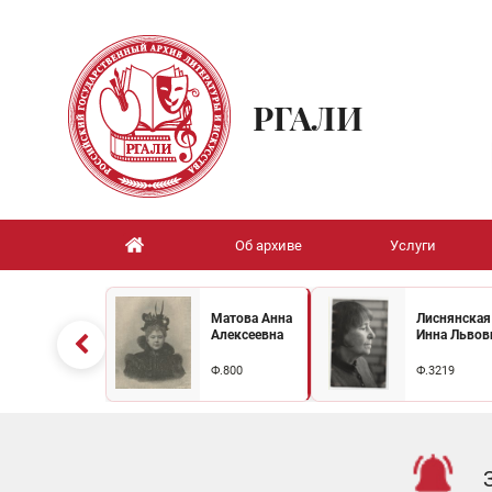
РГАЛИ
Об архиве
Услуги
Матова Анна
Лиснянская
Алексеевна
Инна Львов
Ф.800
Ф.3219