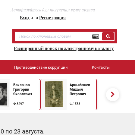
Авторизуйтесь для получения услуг архива
Вход
или
Регистрация
Расширенный поиск по электронному каталогу
Противодействие коррупции
Контакты
Бакланов
Арцыбашев
Григорий
Михаил
Яковлевич
Петрович
Ф.3297
Ф.1558
 по 23 августа.