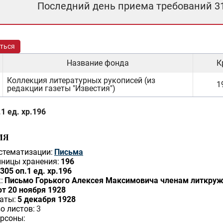
Последний день приема требований 3
ться
Название фонда
К
Коллекция литературных рукописей (из
1
редакции газеты "Известия")
1 ед. хр.196
ИЯ
стематизации:
Письма
ницы хранения:
196
305 оп.1 ед. хр.196
:
Письмо Горького Алексея Максимовича членам литкруж
от 20 ноября 1928
аты:
5 декабря 1928
о листов:
3
рсоны: