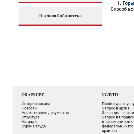
Горь
Способ во
Научная библиотека
ОБ АРХИВЕ
УСЛУГИ
История архива
Прейскурант услу
Новости
Запрос в архив
Нормативные документы
Заказ дел в чит
Структура
Запрос в Справоч
Награды
информационный
Охрана труда
федеральных гос
архивов