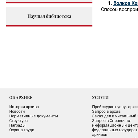
Волков Ко
Способ воспрои
Научная библиотека
ОБ АРХИВЕ
УСЛУГИ
История архива
Прейскурант услуг архи
Новости
Запрос в архив
Нормативные документы
Заказ дел в читальный 
Структура
Запрос в Справочно-
Награды
информационный цент
Охрана труда
федеральных государс
архивов