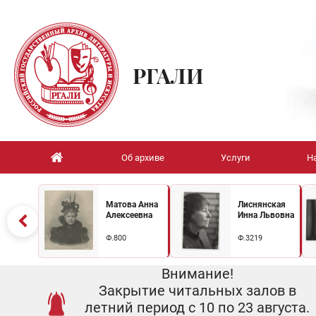
РГАЛИ
Об архиве
Услуги
Н
Матова Анна
Лиснянская
Алексеевна
Инна Львовна
Ф.800
Ф.3219
Внимание!
Закрытие читальных залов в
летний период с 10 по 23 августа.