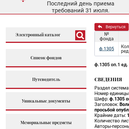
Последний день приема
требований 31 июля.
Вернуться
№
Электронный каталог
фонда
Кол
ф.1305
ред
Список фондов
ф.1305 оп.1 ед.
СВЕДЕНИЯ
Путеводитель
Раздел система
Номер единицы 
Шифр:
ф.1305 о
Уникальные документы
Заголовок:
Волк
просьбой опубл
Крайние даты:
Количество лис
Мемориальные предметы
Авторы-персон