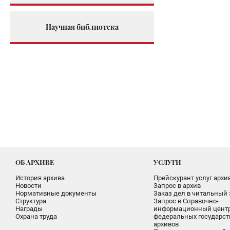
Научная библиотека
ОБ АРХИВЕ
УСЛУГИ
История архива
Прейскурант услуг архи
Новости
Запрос в архив
Нормативные документы
Заказ дел в читальный 
Структура
Запрос в Справочно-
Награды
информационный цент
Охрана труда
федеральных государс
архивов