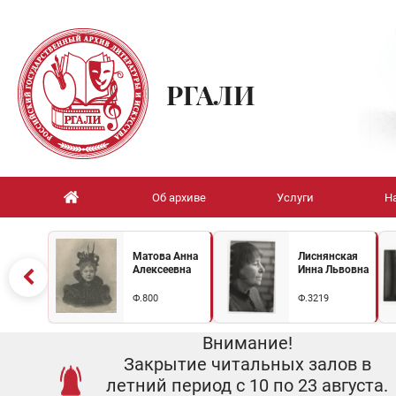
РГАЛИ
Об архиве
Услуги
Н
Матова Анна
Лиснянская
Алексеевна
Инна Львовна
Ф.800
Ф.3219
Внимание!
Закрытие читальных залов в
летний период с 10 по 23 августа.