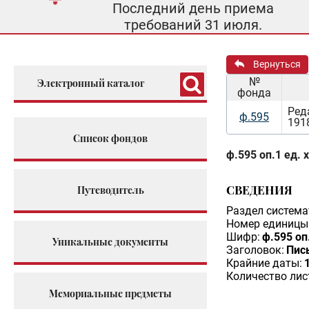
Последний день приема
требований 31 июля.
Вернуться
№
Электронный каталог
фонда
Ред
ф.595
191
Список фондов
ф.595 оп.1 ед. 
СВЕДЕНИЯ
Путеводитель
Раздел система
Номер единицы 
Шифр:
ф.595 оп
Уникальные документы
Заголовок:
Пис
Крайние даты:
Количество лис
Мемориальные предметы