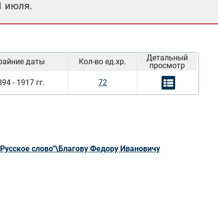
1 июля.
Детальный
райние даты
Кол-во ед.хр.
просмотр
94 - 1917 гг.
72
Русское слово"\Благову Федору Ивановичу