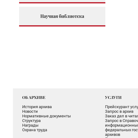
Научная библиотека
ОБ АРХИВЕ
УСЛУГИ
История архива
Прейскурант услу
Новости
Запрос в архив
Нормативные документы
Заказ дел в чит
Структура
Запрос в Справоч
Награды
информационный
Охрана труда
федеральных гос
архивов