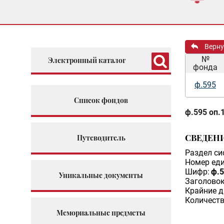
Верну
№
Электронный каталог
фонда
ф.595
Список фондов
ф.595 оп.1
СВЕДЕН
Путеводитель
Раздел си
Номер еди
Шифр:
ф.5
Уникальные документы
Заголовок
Крайние д
Количеств
Мемориальные предметы