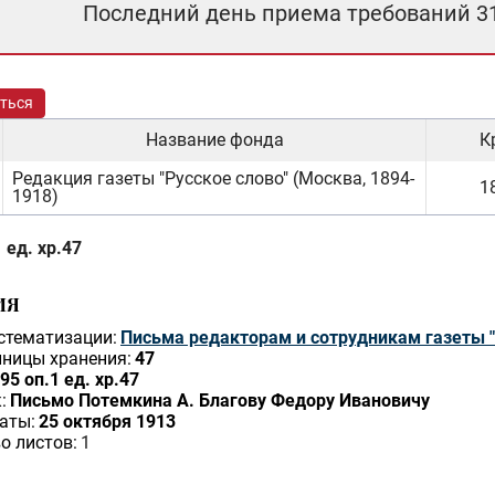
Последний день приема требований 3
ться
Название фонда
К
Редакция газеты "Русское слово" (Москва, 1894-
18
1918)
 ед. хр.47
ИЯ
стематизации:
Письма редакторам и сотрудникам газеты "
ницы хранения:
47
95 оп.1 ед. хр.47
:
Письмо Потемкина А. Благову Федору Ивановичу
аты:
25 октября 1913
о листов:
1