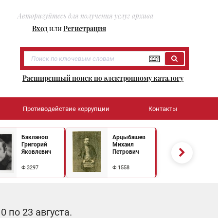
Авторизуйтесь для получения услуг архива
Вход
или
Регистрация
Расширенный поиск по электронному каталогу
Противодействие коррупции
Контакты
Бакланов
Арцыбашев
Григорий
Михаил
Яковлевич
Петрович
Ф.3297
Ф.1558
 по 23 августа.