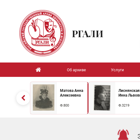
РГАЛИ
Об архиве
Услуги
Матова Анна
Лиснянская
Алексеевна
Инна Львов
Ф.800
Ф.3219