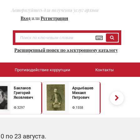
Авторизуйтесь для получения услуг архива
Вход
или
Регистрация
Расширенный поиск по электронному каталогу
Противодействие коррупции
Контакты
Бакланов
Арцыбашев
Григорий
Михаил
Яковлевич
Петрович
Ф.3297
Ф.1558
 по 23 августа.