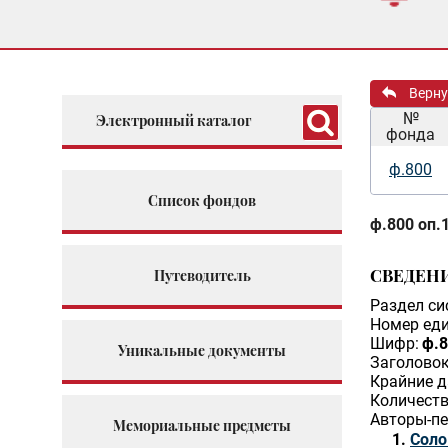
Верну
№
Электронный каталог
фонда
ф.800
Список фондов
ф.800 оп.1
СВЕДЕН
Путеводитель
Раздел си
Номер еди
Шифр:
ф.8
Уникальные документы
Заголовок
Крайние д
Количеств
Авторы-пе
Мемориальные предметы
Соло