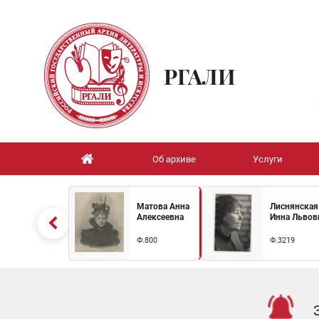
РГАЛИ
Об архиве
Услуги
Матова Анна
Лиснянская
Алексеевна
Инна Львов
Ф.800
Ф.3219