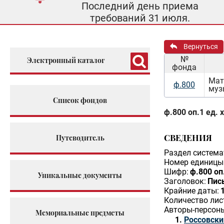
Последний день приема
требований 31 июля.
Вернуться
№
Электронный каталог
фонда
Мат
ф.800
муз
Список фондов
ф.800 оп.1 ед. 
СВЕДЕНИЯ
Путеводитель
Раздел система
Номер единицы 
Шифр:
ф.800 оп
Уникальные документы
Заголовок:
Пис
Крайние даты:
Количество лис
Авторы-персон
Мемориальные предметы
Россовски