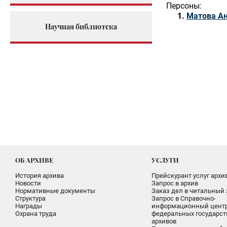
Персоны:
Матова Ан
Научная библиотека
ОБ АРХИВЕ
УСЛУГИ
История архива
Прейскурант услуг архи
Новости
Запрос в архив
Нормативные документы
Заказ дел в читальный 
Структура
Запрос в Справочно-
Награды
информационный цент
Охрана труда
федеральных государс
архивов