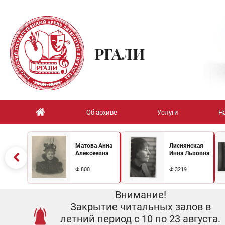
РГАЛИ
Об архиве
Услуги
Н
Матова Анна
Лиснянская
Алексеевна
Инна Львовна
Ф.800
Ф.3219
Внимание!
Закрытие читальных залов в
летний период с 10 по 23 августа.