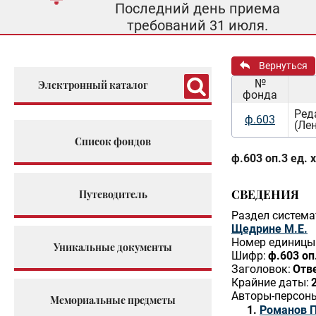
Последний день приема
требований 31 июля.
Вернуться
№
Электронный каталог
фонда
Ред
ф.603
(Ле
Список фондов
ф.603 оп.3 ед. 
СВЕДЕНИЯ
Путеводитель
Раздел система
Щедрине М.Е.
Номер единицы 
Уникальные документы
Шифр:
ф.603 оп
Заголовок:
Отв
Крайние даты:
Авторы-персон
Мемориальные предметы
Романов 