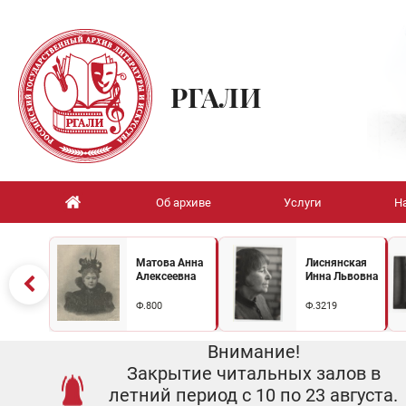
РГАЛИ
Об архиве
Услуги
Н
Матова Анна
Лиснянская
Алексеевна
Инна Львовна
Ф.800
Ф.3219
Внимание!
Закрытие читальных залов в
летний период с 10 по 23 августа.