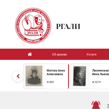
РГАЛИ
Об архиве
Услуги
Матова Анна
Лиснянская
Алексеевна
Инна Львов
Ф.800
Ф.3219