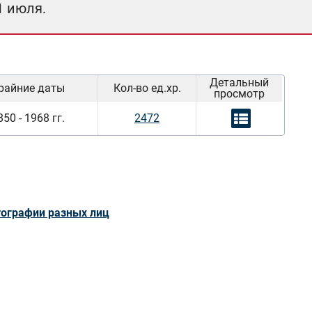
1 июля.
Детальный
райние даты
Кол-во ед.хр.
просмотр
850 - 1968 гг.
2472
ографии разных лиц