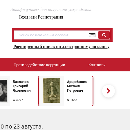
Авторизуйтесь для получения услуг архива
Вход
или
Регистрация
Расширенный поиск по электронному каталогу
Противодействие коррупции
Контакты
Бакланов
Арцыбашев
Григорий
Михаил
Яковлевич
Петрович
Ф.3297
Ф.1558
 по 23 августа.