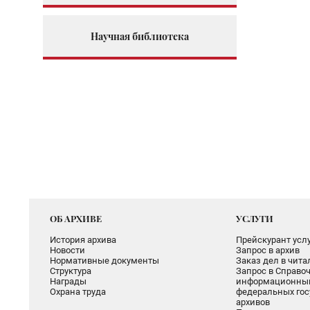
Научная библиотека
ОБ АРХИВЕ
УСЛУГИ
История архива
Прейскурант услу
Новости
Запрос в архив
Нормативные документы
Заказ дел в чит
Структура
Запрос в Справоч
Награды
информационный
Охрана труда
федеральных гос
архивов