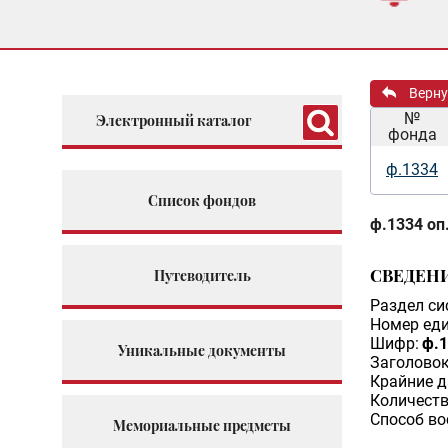
Верну
№
Электронный каталог
фонда
ф.1334
Список фондов
ф.1334 оп.
СВЕДЕН
Путеводитель
Раздел си
Номер еди
Шифр:
ф.1
Уникальные документы
Заголовок
Крайние д
Количеств
Способ во
Мемориальные предметы