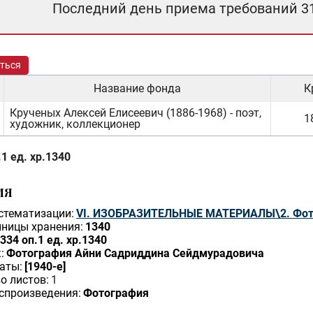
Последний день приема требований 3
ться
Название фонда
К
Крученых Алексей Елисеевич (1886-1968) - поэт,
1
художник, коллекционер
1 ед. хр.1340
ИЯ
стематизации:
VI. ИЗОБРАЗИТЕЛЬНЫЕ МАТЕРИАЛЫ\2. Фот
ницы хранения:
1340
334 оп.1 ед. хр.1340
:
Фотография Айни Садриддина Сейдмурадовича
аты:
[1940-е]
о листов:
1
спроизведения:
Фотография