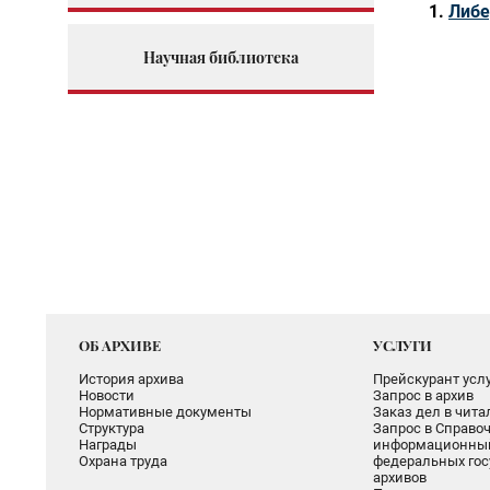
Либе
Научная библиотека
ОБ АРХИВЕ
УСЛУГИ
История архива
Прейскурант услу
Новости
Запрос в архив
Нормативные документы
Заказ дел в чит
Структура
Запрос в Справоч
Награды
информационный
Охрана труда
федеральных гос
архивов