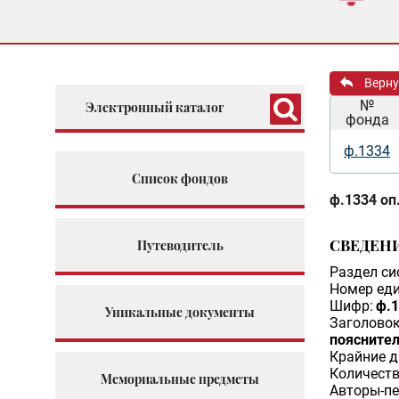
Верну
№
Электронный каталог
фонда
ф.1334
Список фондов
ф.1334 оп.
СВЕДЕН
Путеводитель
Раздел си
Номер еди
Шифр:
ф.1
Уникальные документы
Заголовок
поясните
Крайние д
Количеств
Мемориальные предметы
Авторы-пе