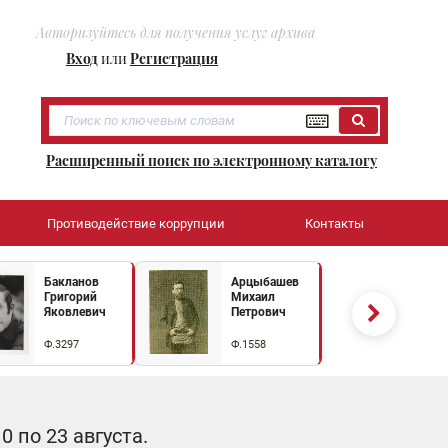
Авторизуйтесь для получения услуг архива
Вход
или
Регистрация
Расширенный поиск по электронному каталогу
Противодействие коррупции
Контакты
Бакланов
Арцыбашев
Григорий
Михаил
Яковлевич
Петрович
Ф.3297
Ф.1558
 по 23 августа.