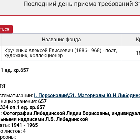
Последний день приема требований 3
ться
Название фонда
К
Крученых Алексей Елисеевич (1886-1968) - поэт,
1
художник, коллекционер
1 ед. хр.657
ИЯ
стематизации:
I. Персоналии\51. Материалы Ю.Н.Либединс
ницы хранения:
657
334 оп.1 ед. хр.657
:
Фотографии Либединской Лидии Борисовны, индивидуальна
льными надписями Л.Б. Либединской
аты:
1941 - 1965
о листов:
4
рсоны: