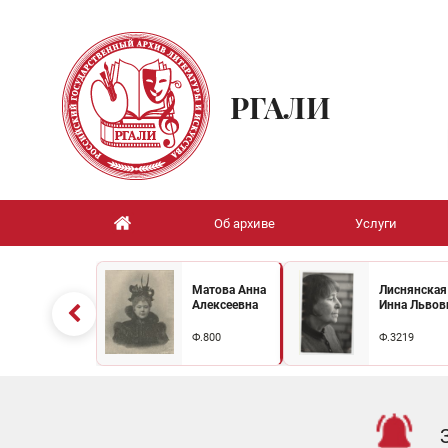
РГАЛИ
Об архиве
Услуги
Матова Анна
Лиснянская
Алексеевна
Инна Львов
Ф.800
Ф.3219