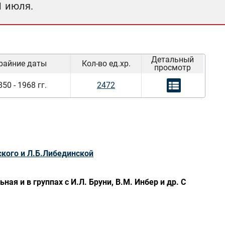
1 июля.
Детальный
райние даты
Кол-во ед.хр.
просмотр
850 - 1968 гг.
2472
кого и Л.Б.Либединской
я и в группах с И.Л. Бруни, В.М. Инбер и др. С