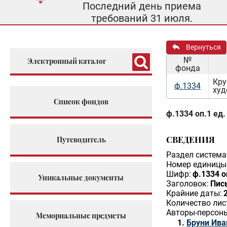
Последний день приема
требований 31 июля.
Вернуться
№
Электронный каталог
фонда
Кру
ф.1334
худ
Список фондов
ф.1334 оп.1 ед.
СВЕДЕНИЯ
Путеводитель
Раздел система
Номер единицы 
Шифр:
ф.1334 о
Уникальные документы
Заголовок:
Пис
Крайние даты:
Количество лис
Авторы-персон
Мемориальные предметы
Бруни Ива