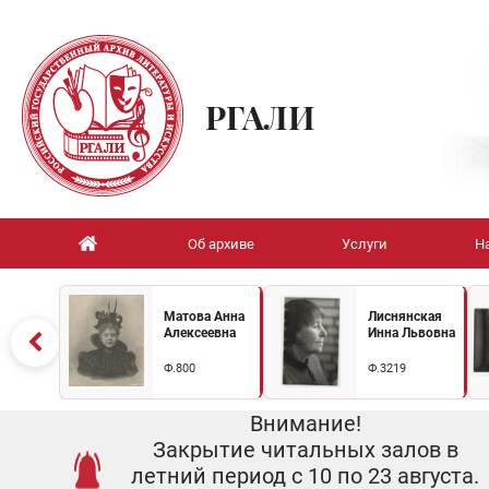
РГАЛИ
Об архиве
Услуги
Н
Матова Анна
Лиснянская
Алексеевна
Инна Львовна
Ф.800
Ф.3219
Внимание!
Закрытие читальных залов в
летний период с 10 по 23 августа.