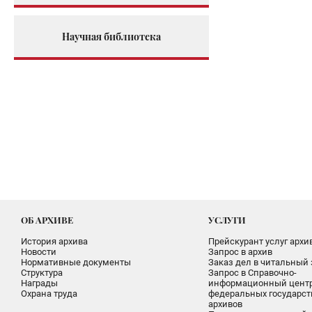
Научная библиотека
ОБ АРХИВЕ
УСЛУГИ
История архива
Прейскурант услуг архи
Новости
Запрос в архив
Нормативные документы
Заказ дел в читальный 
Структура
Запрос в Справочно-
Награды
информационный цент
Охрана труда
федеральных государс
архивов