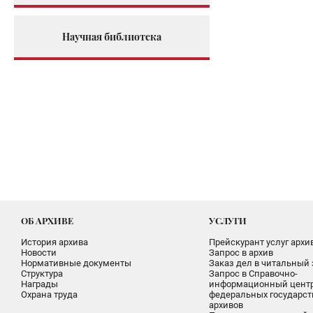
Научная библиотека
ОБ АРХИВЕ
УСЛУГИ
История архива
Прейскурант услуг архи
Новости
Запрос в архив
Нормативные документы
Заказ дел в читальный 
Структура
Запрос в Справочно-
Награды
информационный цент
Охрана труда
федеральных государс
архивов