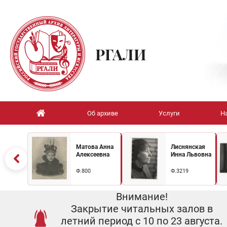
РГАЛИ
Об архиве
Услуги
Н
Матова Анна
Лиснянская
Алексеевна
Инна Львовна
Ф.800
Ф.3219
Внимание!
Закрытие читальных залов в
летний период с 10 по 23 августа.