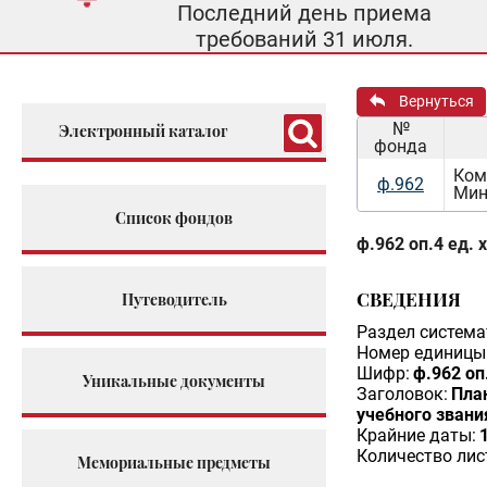
Последний день приема
требований 31 июля.
Вернуться
№
Электронный каталог
фонда
Ком
ф.962
Мин
Список фондов
ф.962 оп.4 ед. 
СВЕДЕНИЯ
Путеводитель
Раздел система
Номер единицы 
Шифр:
ф.962 оп
Уникальные документы
Заголовок:
Пла
учебного звани
Крайние даты:
Количество лис
Мемориальные предметы