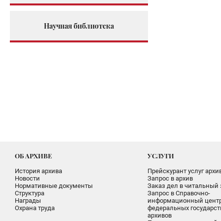
Научная библиотека
ОБ АРХИВЕ
УСЛУГИ
История архива
Прейскурант услуг архи
Новости
Запрос в архив
Нормативные документы
Заказ дел в читальный 
Структура
Запрос в Справочно-
Награды
информационный цент
Охрана труда
федеральных государс
архивов