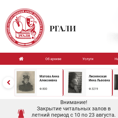
РГАЛИ
Об архиве
Услуги
Н
Матова Анна
Лиснянская
Алексеевна
Инна Львовна
Ф.800
Ф.3219
Внимание!
Закрытие читальных залов в
летний период с 10 по 23 августа.