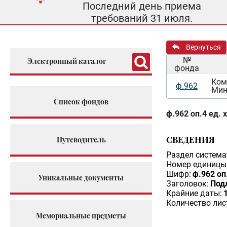
Последний день приема
требований 31 июля.
Вернуться
№
Электронный каталог
фонда
Ком
ф.962
Мин
Список фондов
ф.962 оп.4 ед. 
СВЕДЕНИЯ
Путеводитель
Раздел система
Номер единицы 
Шифр:
ф.962 оп
Уникальные документы
Заголовок:
Под
Крайние даты:
Количество лис
Мемориальные предметы