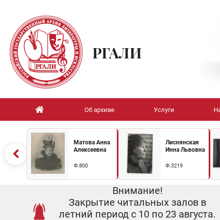
РГАЛИ
Об архиве
Услуги
Н
Матова Анна
Лиснянская
Алексеевна
Инна Львовна
Ф.800
Ф.3219
Внимание!
Закрытие читальных залов в
летний период с 10 по 23 августа.