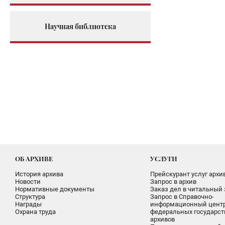
Научная библиотека
ОБ АРХИВЕ
УСЛУГИ
История архива
Прейскурант услуг архи
Новости
Запрос в архив
Нормативные документы
Заказ дел в читальный 
Структура
Запрос в Справочно-
Награды
информационный цент
Охрана труда
федеральных государс
архивов