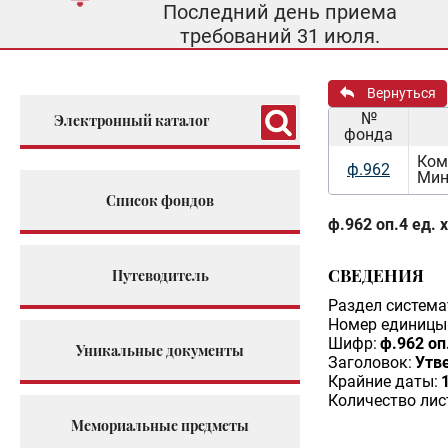
Последний день приема
требований 31 июля.
Вернуться
№
Электронный каталог
фонда
Ком
ф.962
Мин
Список фондов
ф.962 оп.4 ед. 
СВЕДЕНИЯ
Путеводитель
Раздел система
Номер единицы 
Шифр:
ф.962 оп
Уникальные документы
Заголовок:
Утв
Крайние даты:
Количество лис
Мемориальные предметы