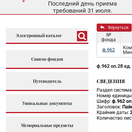
Последний день приема
требований 31 июля.
Вернуться
№
Электронный каталог
фонда
Ком
ф.962
Мин
Список фондов
ф.962 оп.28 ед.
СВЕДЕНИЯ
Путеводитель
Раздел система
Номер единицы 
Шифр:
ф.962 оп
Уникальные документы
Заголовок:
Пай
Крайние даты:
Количество лис
Мемориальные предметы