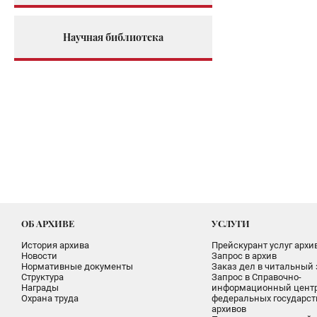
Научная библиотека
ОБ АРХИВЕ
УСЛУГИ
История архива
Прейскурант услуг архи
Новости
Запрос в архив
Нормативные документы
Заказ дел в читальный 
Структура
Запрос в Справочно-
Награды
информационный цент
Охрана труда
федеральных государс
архивов