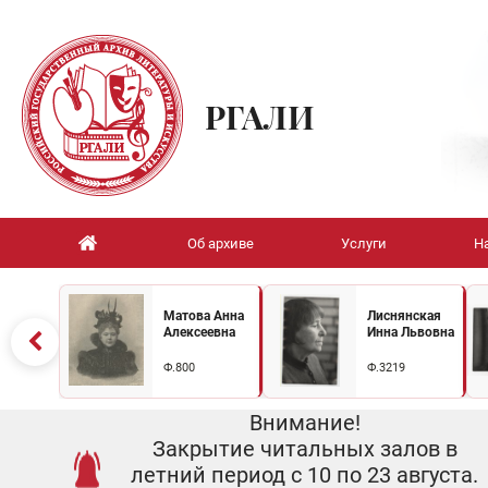
РГАЛИ
Об архиве
Услуги
Н
Матова Анна
Лиснянская
Алексеевна
Инна Львовна
Ф.800
Ф.3219
Внимание!
Закрытие читальных залов в
летний период с 10 по 23 августа.