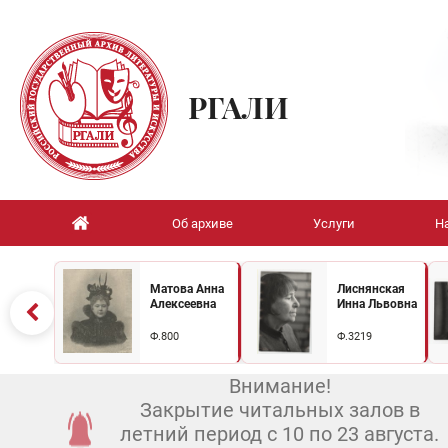
РГАЛИ
Об архиве
Услуги
Н
Матова Анна
Лиснянская
Алексеевна
Инна Львовна
Ф.800
Ф.3219
Внимание!
Закрытие читальных залов в
летний период с 10 по 23 августа.