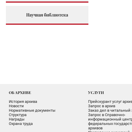
Научная библиотека
ОБ АРХИВЕ
УСЛУГИ
История архива
Прейскурант услуг архи
Новости
Запрос в архив
Нормативные документы
Заказ дел в читальный 
Структура
Запрос в Справочно-
Награды
информационный цент
Охрана труда
федеральных государс
архивов