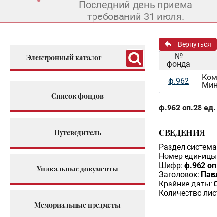
Последний день приема
требований 31 июля.
Вернуться
№
Электронный каталог
фонда
Ком
ф.962
Мин
Список фондов
ф.962 оп.28 ед.
СВЕДЕНИЯ
Путеводитель
Раздел система
Номер единицы 
Шифр:
ф.962 оп
Уникальные документы
Заголовок:
Пав
Крайние даты:
Количество лис
Мемориальные предметы