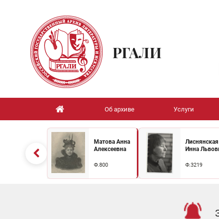
РГАЛИ
Об архиве
Услуги
Матова Анна
Лиснянская
Алексеевна
Инна Львов
Ф.800
Ф.3219