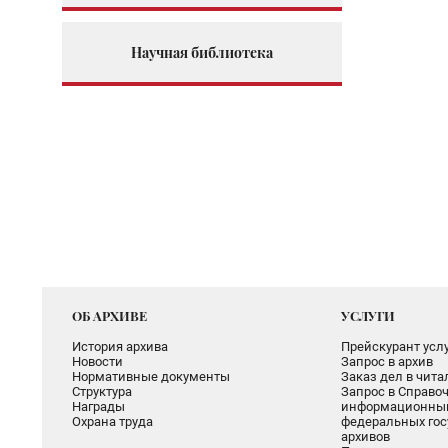
Научная библиотека
ОБ АРХИВЕ
УСЛУГИ
История архива
Прейскурант услу
Новости
Запрос в архив
Нормативные документы
Заказ дел в чит
Структура
Запрос в Справоч
Награды
информационный
Охрана труда
федеральных гос
архивов