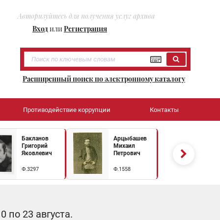
Авторизуйтесь для получения услуг архива
Вход
или
Регистрация
Расширенный поиск по электронному каталогу
Противодействие коррупции
Контакты
Бакланов
Арцыбашев
Григорий
Михаил
Яковлевич
Петрович
Ф.3297
Ф.1558
 по 23 августа.