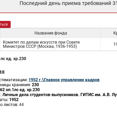
Последний день приема требований 3
ться
Название фонда
К
Комитет по делам искусств при Совете
19
Министров СССР (Москва, 1936-1953)
лс ед. хр.230
ИЯ
стематизации:
1952 г.\Главное управление кадров
ницы хранения:
230
62 оп.1лс ед. хр.230
:
Личные дела студентов-выпускников. ГИТИС им. А.В. Лун
аты:
1952
о листов:
44