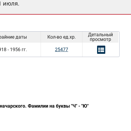
1 июля.
Детальный
райние даты
Кол-во ед.хр.
просмотр
18 - 1956 гг.
25477
ачарского. Фамилии на буквы "Ч" - "Ю"