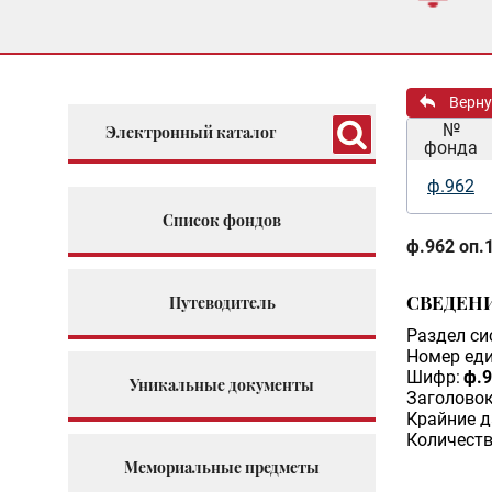
Верну
№
Электронный каталог
фонда
ф.962
Список фондов
ф.962 оп.1
СВЕДЕН
Путеводитель
Раздел си
Номер еди
Шифр:
ф.9
Уникальные документы
Заголовок
Крайние д
Количеств
Мемориальные предметы