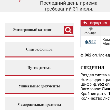
Последний день приема
требований 31 июля.
Вернуться
№
Электронный каталог
фонда
Ком
ф.962
Мин
Список фондов
ф.962 оп.1лс ед
СВЕДЕНИЯ
Путеводитель
Раздел система
Номер единицы 
Шифр:
ф.962 оп
Уникальные документы
Заголовок:
Личн
Крайние даты:
Количество лис
Мемориальные предметы