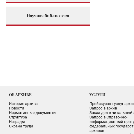
Научная библиотека
ОБ АРХИВЕ
УСЛУГИ
История архива
Прейскурант услуг архи
Новости
Запрос в архив
Нормативные документы
Заказ дел в читальный 
Структура
Запрос в Справочно-
Награды
информационный цент
Охрана труда
федеральных государс
архивов