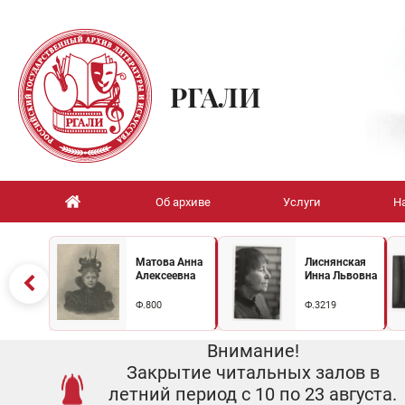
РГАЛИ
Об архиве
Услуги
Н
Матова Анна
Лиснянская
Алексеевна
Инна Львовна
Ф.800
Ф.3219
Внимание!
Закрытие читальных залов в
летний период с 10 по 23 августа.